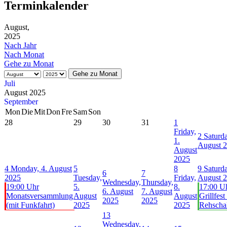
Terminkalender
August,
2025
Nach Jahr
Nach Monat
Gehe zu Monat
Gehe zu Monat
Juli
August 2025
September
Mon
Die
Mit
Don
Fre
Sam
Son
28
29
30
31
1
Friday,
2
Saturda
1.
August 
August
2025
4
Monday, 4. August
5
8
9
Saturda
6
7
2025
Tuesday,
Friday,
August 
Wednesday,
Thursday,
19:00 Uhr
5.
8.
17:00 U
6. August
7. August
Monatsversammlung
August
August
Grillfest
2025
2025
(mit Funkfahrt)
2025
2025
Rehscha
13
Wednesday,