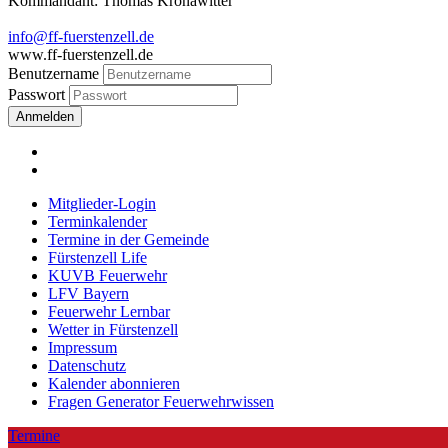
Kommandant: Thomas Kronawitter
info@ff-fuerstenzell.de
www.ff-fuerstenzell.de
Benutzername
Passwort
Anmelden
Mitglieder-Login
Terminkalender
Termine in der Gemeinde
Fürstenzell Life
KUVB Feuerwehr
LFV Bayern
Feuerwehr Lernbar
Wetter in Fürstenzell
Impressum
Datenschutz
Kalender abonnieren
Fragen Generator Feuerwehrwissen
Termine