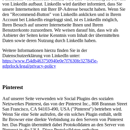
von LinkedIn aufbaut. LinkedIn wird darüber informiert, dass Sie
unsere Internetseiten mit Ihrer IP-Adresse besucht haben. Wenn Sie
den "Recommend-Button" von LinkedIn anklicken und in Ihrem
Account bei LinkedIn eingeloggt sind, ist es LinkedIn möglich,
Ihren Besuch auf unserer Internetseite Ihnen und Ihrem
Benutzerkonto zuzuordnen. Wir weisen darauf hin, dass wir als
Anbieter der Seiten keine Kenntnis vom Inhalt der übermittelten
Daten sowie deren Nutzung durch LinkedIn haben.
Weitere Informationen hierzu finden Sie in der
Datenschutzerklärung von LinkedIn unter:
https://www.f54db463750940e0e7f7630fe327845e-
gdprlock/legal/privacy-policy
Pinterest
Auf unserer Seite verwenden wir Social Plugins des sozialen
Netzwerkes Pinterest, das von der Pinterest Inc., 808 Brannan Street
San Francisco, CA 94103-490, USA ("Pinterest") betrieben wird.
Wenn Sie eine Seite aufrufen, die ein solches Plugin enthält, stellt
Ihr Browser eine direkte Verbindung zu den Servern von Pinterest
her. Das Plugin übermittelt dabei Protokolldaten an den Server von
Pinterest in die USA. Diese Protokolldaten enthalten