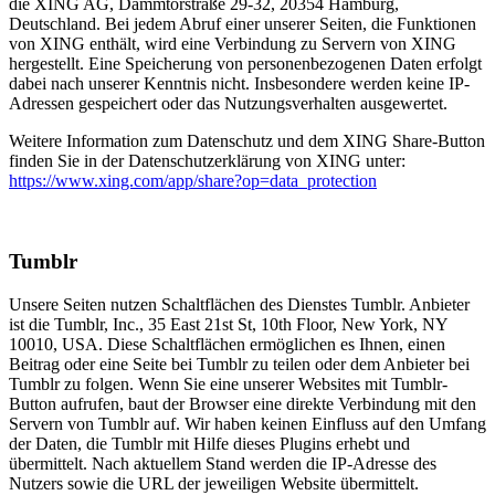
die XING AG, Dammtorstraße 29-32, 20354 Hamburg,
Deutschland. Bei jedem Abruf einer unserer Seiten, die Funktionen
von XING enthält, wird eine Verbindung zu Servern von XING
hergestellt. Eine Speicherung von personenbezogenen Daten erfolgt
dabei nach unserer Kenntnis nicht. Insbesondere werden keine IP-
Adressen gespeichert oder das Nutzungsverhalten ausgewertet.
Weitere Information zum Datenschutz und dem XING Share-Button
finden Sie in der Datenschutzerklärung von XING unter:
https://www.xing.com/app/share?op=data_protection
Tumblr
Unsere Seiten nutzen Schaltflächen des Dienstes Tumblr. Anbieter
ist die Tumblr, Inc., 35 East 21st St, 10th Floor, New York, NY
10010, USA. Diese Schaltflächen ermöglichen es Ihnen, einen
Beitrag oder eine Seite bei Tumblr zu teilen oder dem Anbieter bei
Tumblr zu folgen. Wenn Sie eine unserer Websites mit Tumblr-
Button aufrufen, baut der Browser eine direkte Verbindung mit den
Servern von Tumblr auf. Wir haben keinen Einfluss auf den Umfang
der Daten, die Tumblr mit Hilfe dieses Plugins erhebt und
übermittelt. Nach aktuellem Stand werden die IP-Adresse des
Nutzers sowie die URL der jeweiligen Website übermittelt.