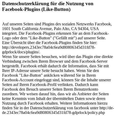
Datenschutzerklärung für die Nutzung von
Facebook-Plugins (Like-Button)
Auf unseren Seiten sind Plugins des sozialen Netzwerks Facebook,
1601 South California Avenue, Palo Alto, CA 94304, USA
integriert. Die Facebook-Plugins erkennen Sie an dem Facebook-
Logo oder dem "Like-Button" ("Gefällt mir") auf unserer Seite.
Eine Übersicht über die Facebook-Plugins finden Sie hier:
http://developers.2343ec78a04c6ea9d80806345d31fd78-
gdprlock/docs/plugins/.
Wenn Sie unsere Seiten besuchen, wird über das Plugin eine direkte
Verbindung zwischen Ihrem Browser und dem Facebook-Server
hergestellt. Facebook erhält dadurch die Information, dass Sie mit
Ihrer IP-Adresse unsere Seite besucht haben. Wenn Sie den
Facebook "Like-Button" anklicken während Sie in Ihrem
Facebook-Account eingeloggt sind, können Sie die Inhalte unserer
Seiten auf Ihrem Facebook-Profil verlinken. Dadurch kann
Facebook den Besuch unserer Seiten Ihrem Benutzerkonto
zuordnen. Wir weisen darauf hin, dass wir als Anbieter der Seiten
keine Kenntnis vom Inhalt der übermittelten Daten sowie deren
Nutzung durch Facebook erhalten. Weitere Informationen hierzu
finden Sie in der Datenschutzerklärung von facebook unter http://de-
de.2343ec78a04c6ea9d80806345d31fd78-gdprlock/policy.php